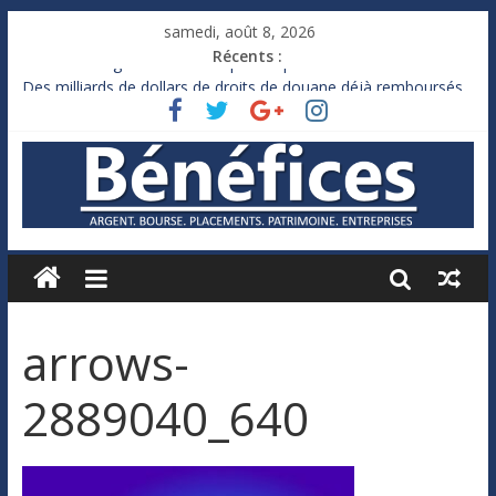
samedi, août 8, 2026
Récents :
France : le logement mis à l’épreuve par la chaleur
Des milliards de dollars de droits de douane déjà remboursés
par Washington
Royaume-Uni : Andy Burnham recule sur l’impôt
Xavier Niel, le milliardaire qui ne touche presque rien
Ruée des fortunes russes vers l’étranger
arrows-
2889040_640