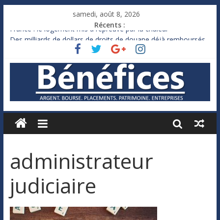
samedi, août 8, 2026
Récents :
France : le logement mis à l’épreuve par la chaleur
Des milliards de dollars de droits de douane déjà remboursés
par Washington
Royaume-Uni : Andy Burnham recule sur l’impôt
Xavier Niel, le milliardaire qui ne touche presque rien
Ruée des fortunes russes vers l’étranger
administrateur
judiciaire