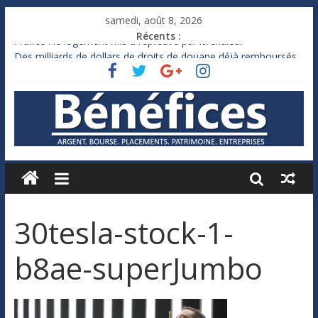
samedi, août 8, 2026
Récents :
France : le logement mis à l’épreuve par la chaleur
Des milliards de dollars de droits de douane déjà remboursés
par Washington
Royaume-Uni : Andy Burnham recule sur l’impôt
Xavier Niel, le milliardaire qui ne touche presque rien
Ruée des fortunes russes vers l’étranger
30tesla-stock-1-
b8ae-superJumbo