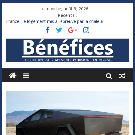
dimanche, août 9, 2026
Récents :
France : le logement mis à l’épreuve par la chaleur
Des milliards de dollars de droits de douane déjà remboursés
par Washington
Royaume-Uni : Andy Burnham recule sur l’impôt
Xavier Niel, le milliardaire qui ne touche presque rien
Ruée des fortunes russes vers l’étranger