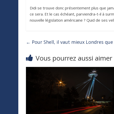
Didi se trouve donc présentement plus que jamai
ce sera. Et le cas échéant, parviendra-t-il à su
nouvelle législation américaine ? Quid de ses v
←
Pour Shell, il vaut mieux Londres que
Vous pourrez aussi aimer