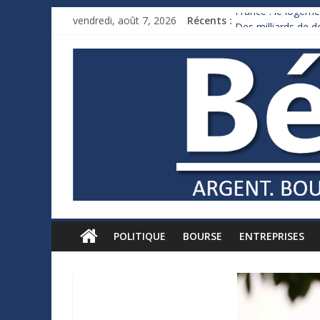
vendredi, août 7, 2026
Récents :
France : le logeme
Des milliards de 
Royaume-Uni : And
Xavier Niel, le mil
Ruée des fortunes 
POLITIQUE
BOURSE
ENTREPRISES