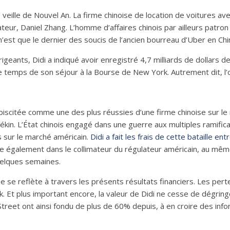
te veille de Nouvel An. La firme chinoise de location de voitures
ateur, Daniel Zhang. L’homme d’affaires chinois par ailleurs patr
n’est que le dernier des soucis de l’ancien bourreau d’Uber en Ch
igeants, Didi a indiqué avoir enregistré 4,7 milliards de dollars 
le temps de son séjour à la Bourse de New York. Autrement dit, l’
lébiscitée comme une des plus réussies d’une firme chinoise sur l
kin. L’État chinois engagé dans une guerre aux multiples ramificat
 sur le marché américain.
Didi a fait les frais de cette bataille e
upe également dans le collimateur du régulateur américain, au mê
quelques semaines.
 se reflète à travers les présents résultats financiers. Les per
. Et plus important encore, la valeur de Didi ne cesse de dégringol
Street ont ainsi fondu de plus de 60% depuis, à en croire des inf