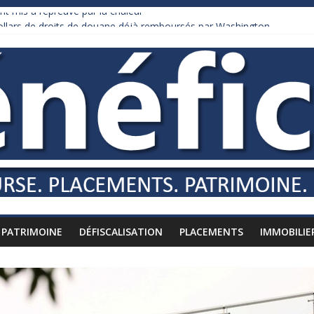
nt mis à l’épreuve par la chaleur
dollars de droits de douane déjà remboursés par Washington
y Burnham recule sur l’impôt
liardaire qui ne touche presque rien
russes vers l’étranger
PATRIMOINE
DÉFISCALISATION
PLACEMENTS
IMMOBILIE