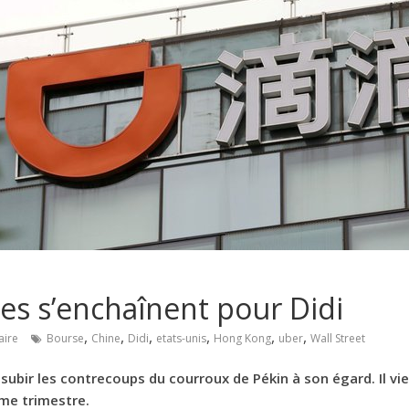
es s’enchaînent pour Didi
,
,
,
,
,
,
ire
Bourse
Chine
Didi
etats-unis
Hong Kong
uber
Wall Street
subir les contrecoups du courroux de Pékin à son égard. Il vi
ème trimestre.