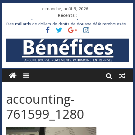
dimanche, août 9, 2026
Récents :
France : le logement mis à l’épreuve par la chaleur
Des milliards de dollars de droits de douane déjà remboursés
par Washington
Royaume-Uni : Andy Burnham recule sur l’impôt
Xavier Niel, le milliardaire qui ne touche presque rien
Ruée des fortunes russes vers l’étranger
accounting-
761599_1280