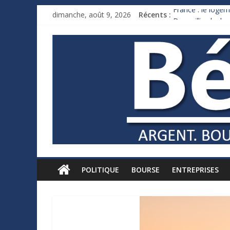
dimanche, août 9, 2026
Récents :
France : le logem
Des milliards de
Royaume-Uni : An
Xavier Niel, le mi
Ruée des fortunes
POLITIQUE
BOURSE
ENTREPRISES