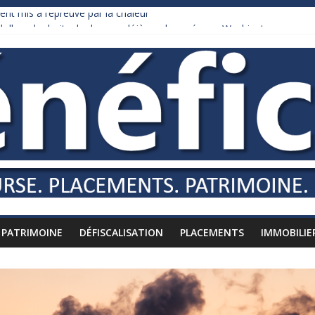
ent mis à l’épreuve par la chaleur
 dollars de droits de douane déjà remboursés par Washington
dy Burnham recule sur l’impôt
lliardaire qui ne touche presque rien
 russes vers l’étranger
PATRIMOINE
DÉFISCALISATION
PLACEMENTS
IMMOBILIE