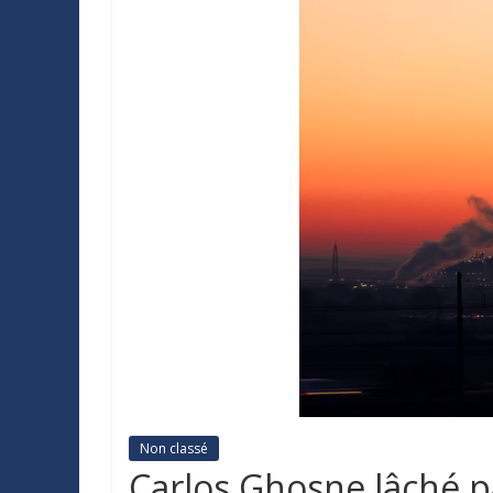
Non classé
Carlos Ghosne lâché pa