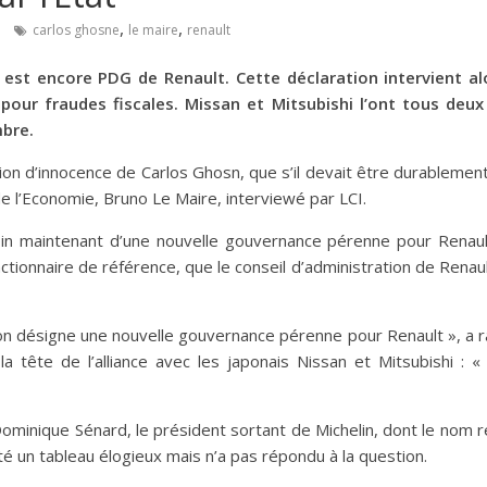
,
,
carlos ghosne
le maire
renault
ui est encore PDG de Renault. Cette déclaration intervient 
ur fraudes fiscales. Missan et Mitsubishi l’ont tous deu
mbre.
ption d’innocence de Carlos Ghosn, que s’il devait être durablem
e l’Economie, Bruno Le Maire, interviewé par LCI.
n maintenant d’une nouvelle gouvernance pérenne pour Renault
tionnaire de référence, que le conseil d’administration de Renault
on désigne une nouvelle gouvernance pérenne pour Renault », a r
 tête de l’alliance avec les japonais Nissan et Mitsubishi : « 
-Dominique Sénard, le président sortant de Michelin, dont le nom
té un tableau élogieux mais n’a pas répondu à la question.