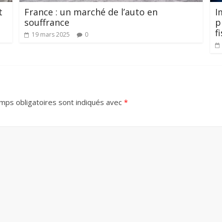
t
France : un marché de l’auto en
I
souffrance
p
f
19 mars 2025
0
mps obligatoires sont indiqués avec
*