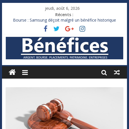
jeudi, août 6, 2026
Récents :
Bourse : Samsung déçoit malgré un bénéfice historique
Royaume-Uni : Andy Burnham recule sur l’impôt
Xavier Niel, le milliardaire qui ne touche presque rien
Ruée des fortunes russes vers l’étranger
France : le logement mis à l’épreuve par la chaleur