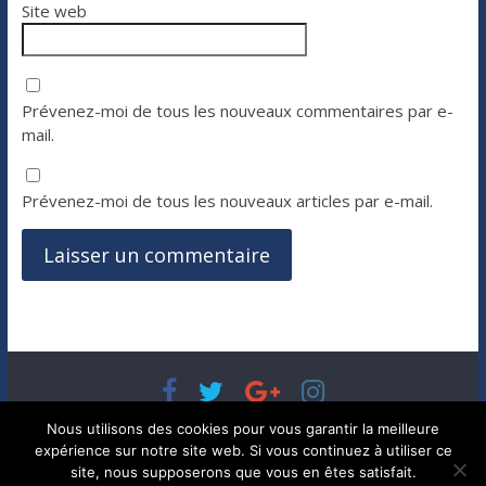
Site web
Prévenez-moi de tous les nouveaux commentaires par e-
mail.
Prévenez-moi de tous les nouveaux articles par e-mail.
Copyright © 2026
Bénéfices, l'actualité de votre argent, de
Nous utilisons des cookies pour vous garantir la meilleure
votre patrimoine et de vos placements
. Tous droits réservés.
expérience sur notre site web. Si vous continuez à utiliser ce
Theme ColorMag par
ThemeGrill.
. Propulsé par
WordPress
.
site, nous supposerons que vous en êtes satisfait.