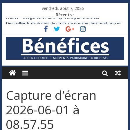
vendredi, août 7, 2026
Récents :
France : le logement mis à l’épreuve par la chaleur
Des milliards de dollars de droits de douane déjà remboursés
par Washington
Royaume-Uni : Andy Burnham recule sur l’impôt
Xavier Niel, le milliardaire qui ne touche presque rien
Ruée des fortunes russes vers l’étranger
Capture d’écran
2026-06-01 à
08.57.55