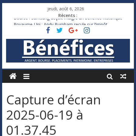
jeudi, août 6, 2026
Récents :
Bourse : Samsung déçoit malgré un bénéfice historique
Royaume-Uni : Andy Burnham recule sur l’impôt
Xavier Niel, le milliardaire qui ne touche presque rien
Ruée des fortunes russes vers l’étranger
France : le logement mis à l’épreuve par la chaleur
Capture d’écran
2025-06-19 à
01.37.45