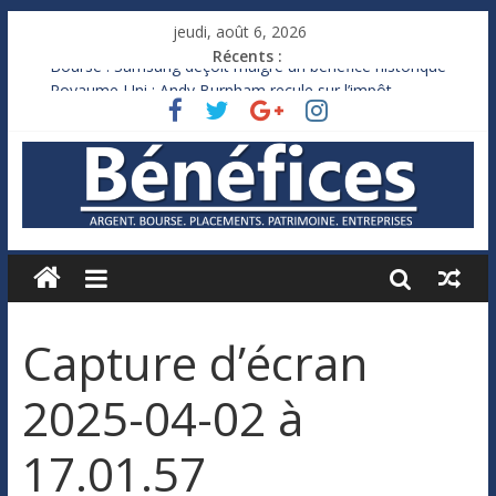
jeudi, août 6, 2026
Récents :
Bourse : Samsung déçoit malgré un bénéfice historique
Royaume-Uni : Andy Burnham recule sur l’impôt
Xavier Niel, le milliardaire qui ne touche presque rien
Ruée des fortunes russes vers l’étranger
France : le logement mis à l’épreuve par la chaleur
Capture d’écran
2025-04-02 à
17.01.57