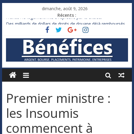
dimanche, août 9, 2026
Récents :
France : le logement mis à l’épreuve par la chaleur
Des milliards de dollars de droits de douane déjà remboursés
par Washington
Royaume-Uni : Andy Burnham recule sur l’impôt
Xavier Niel, le milliardaire qui ne touche presque rien
Ruée des fortunes russes vers l’étranger
Premier ministre :
les Insoumis
commencent à