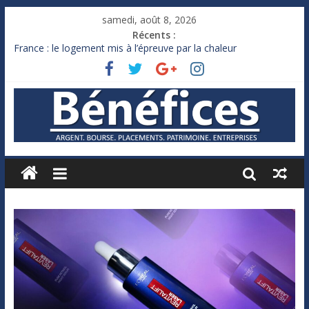
samedi, août 8, 2026
Récents :
France : le logement mis à l’épreuve par la chaleur
Des milliards de dollars de droits de douane déjà remboursés
par Washington
Royaume-Uni : Andy Burnham recule sur l’impôt
Xavier Niel, le milliardaire qui ne touche presque rien
Ruée des fortunes russes vers l’étranger