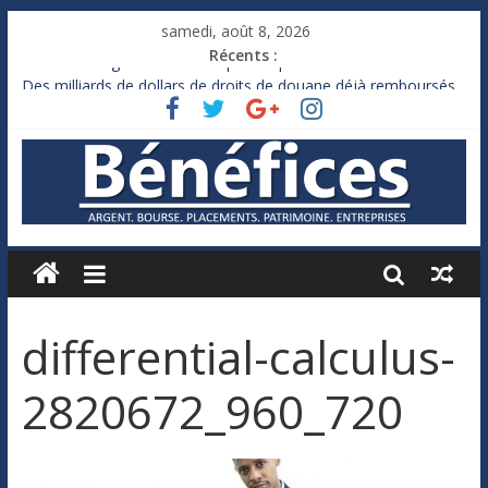
samedi, août 8, 2026
Récents :
France : le logement mis à l’épreuve par la chaleur
Des milliards de dollars de droits de douane déjà remboursés
par Washington
Royaume-Uni : Andy Burnham recule sur l’impôt
Xavier Niel, le milliardaire qui ne touche presque rien
Ruée des fortunes russes vers l’étranger
differential-calculus-
2820672_960_720