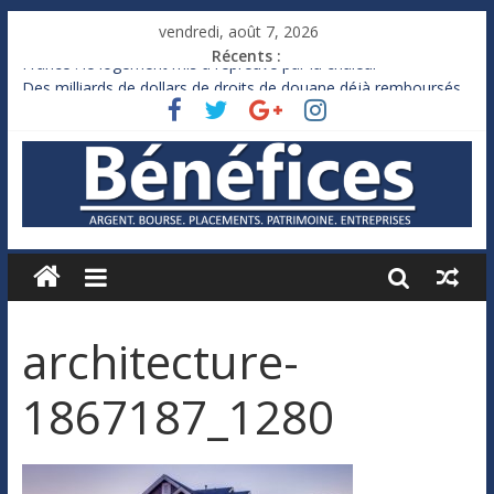
vendredi, août 7, 2026
Récents :
France : le logement mis à l’épreuve par la chaleur
Des milliards de dollars de droits de douane déjà remboursés
par Washington
Royaume-Uni : Andy Burnham recule sur l’impôt
Xavier Niel, le milliardaire qui ne touche presque rien
Ruée des fortunes russes vers l’étranger
architecture-
1867187_1280