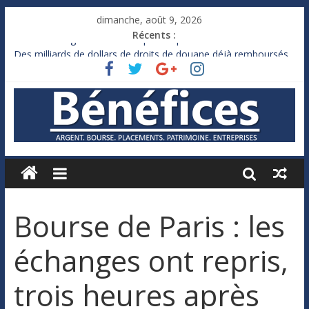
dimanche, août 9, 2026
Récents :
France : le logement mis à l’épreuve par la chaleur
Des milliards de dollars de droits de douane déjà remboursés
par Washington
Royaume-Uni : Andy Burnham recule sur l’impôt
Xavier Niel, le milliardaire qui ne touche presque rien
Ruée des fortunes russes vers l’étranger
Bourse de Paris : les
échanges ont repris,
trois heures après