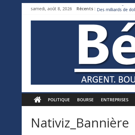
France : le logement
samedi, août 8, 2026
Récents :
Des milliards de d
Royaume-Uni : Andy
Xavier Niel, le mill
Ruée des fortunes r
POLITIQUE
BOURSE
ENTREPRISES
Nativiz_Bannière