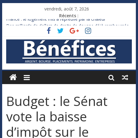
vendredi, août 7, 2026
Récents :
France : le logement mis à l’épreuve par la chaleur
Des milliards de dollars de droits de douane déjà remboursés
par Washington
Royaume-Uni : Andy Burnham recule sur l’impôt
Xavier Niel, le milliardaire qui ne touche presque rien
Ruée des fortunes russes vers l’étranger
Budget : le Sénat
vote la baisse
d’impôt sur le