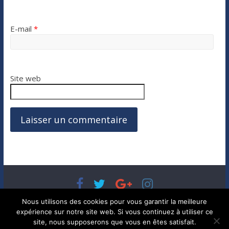
E-mail
*
Site web
Copyright © 2026
Bénéfices, l'actualité de votre argent, de
Nous utilisons des cookies pour vous garantir la meilleure
votre patrimoine et de vos placements
. Tous droits réservés.
expérience sur notre site web. Si vous continuez à utiliser ce
Theme ColorMag par
ThemeGrill.
. Propulsé par
WordPress
.
site, nous supposerons que vous en êtes satisfait.