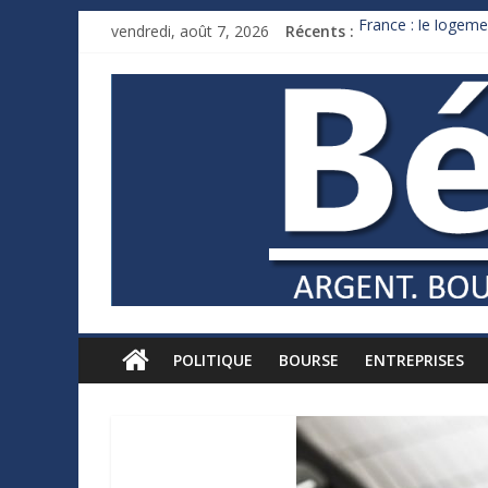
vendredi, août 7, 2026
Récents :
France : le logeme
Des milliards de 
Royaume-Uni : And
Xavier Niel, le mil
Ruée des fortunes 
POLITIQUE
BOURSE
ENTREPRISES