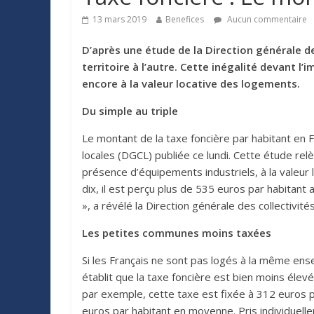
13 mars 2019
Benefices
Aucun commentaire
D’après une étude de la Direction générale d
territoire à l’autre. Cette inégalité devant l’
encore à la valeur locative des logements.
Du simple au triple
Le montant de la taxe foncière par habitant en Fr
locales (DGCL) publiée ce lundi. Cette étude relèv
présence d’équipements industriels, à la valeur l
dix, il est perçu plus de 535 euros par habitant 
», a révélé la Direction générale des collectivité
Les petites communes moins taxées
Si les Français ne sont pas logés à la même ens
établit que la taxe foncière est bien moins él
par exemple, cette taxe est fixée à 312 euros p
euros par habitant en moyenne. Pris individuel