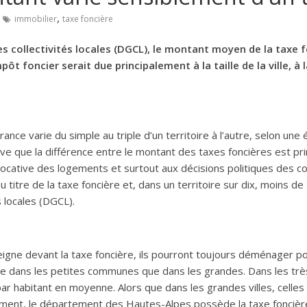
,
immobilier
taxe foncière
es collectivités locales (DGCL), le montant moyen de la taxe 
impôt foncier serait due principalement à la taille de la ville,
ance varie du simple au triple d’un territoire à l’autre, selon une 
e que la différence entre le montant des taxes foncières est princi
ocative des logements et surtout aux décisions politiques des colle
au titre de la taxe foncière et, dans un territoire sur dix, moins d
s locales (DGCL).
eigne devant la taxe foncière, ils pourront toujours déménager po
evée dans les petites communes que dans les grandes. Dans les t
ar habitant en moyenne. Alors que dans les grandes villes, celles
lement, le département des Hautes-Alpes possède la taxe foncière