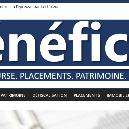
nt mis à l’épreuve par la chaleur
dollars de droits de douane déjà remboursés par Washington
y Burnham recule sur l’impôt
liardaire qui ne touche presque rien
russes vers l’étranger
PATRIMOINE
DÉFISCALISATION
PLACEMENTS
IMMOBILIE