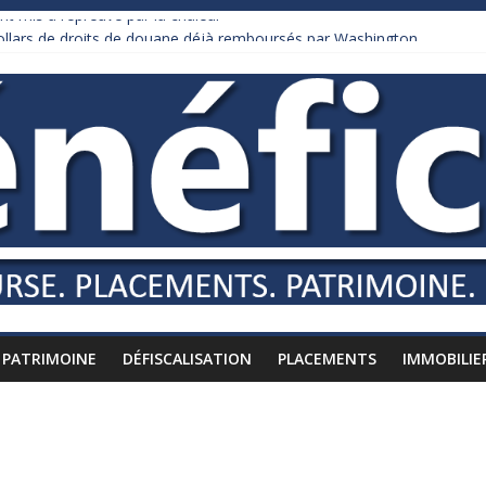
nt mis à l’épreuve par la chaleur
dollars de droits de douane déjà remboursés par Washington
y Burnham recule sur l’impôt
liardaire qui ne touche presque rien
russes vers l’étranger
PATRIMOINE
DÉFISCALISATION
PLACEMENTS
IMMOBILIE