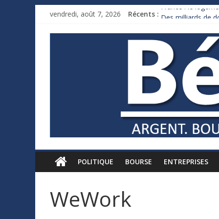
France : le logeme
vendredi, août 7, 2026
Récents :
Des milliards de 
Royaume-Uni : And
Xavier Niel, le mil
Ruée des fortunes 
POLITIQUE
BOURSE
ENTREPRISES
WeWork