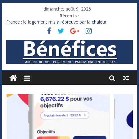
dimanche, août 9, 2026
Récents :
France : le logement mis à l’épreuve par la chaleur
Des milliards de dollars de droits de douane déjà remboursés
par Washington
Royaume-Uni : Andy Burnham recule sur l’impôt
Xavier Niel, le milliardaire qui ne touche presque rien
Ruée des fortunes russes vers l’étranger