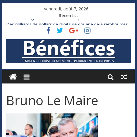
vendredi, août 7, 2026
Récents :
France : le logement mis à l’épreuve par la chaleur
Des milliards de dollars de droits de douane déjà remboursés
par Washington
Royaume-Uni : Andy Burnham recule sur l’impôt
Xavier Niel, le milliardaire qui ne touche presque rien
Ruée des fortunes russes vers l’étranger
Bruno Le Maire