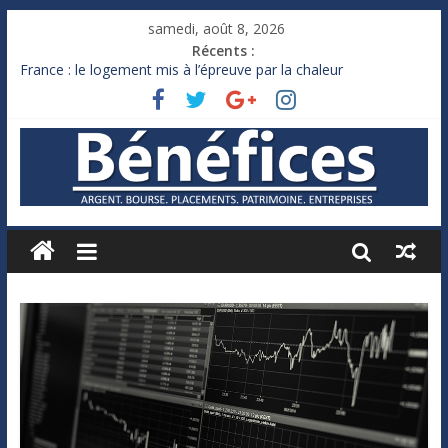
samedi, août 8, 2026
Récents :
France : le logement mis à l’épreuve par la chaleur
Des milliards de dollars de droits de douane déjà remboursés
par Washington
Royaume-Uni : Andy Burnham recule sur l’impôt
Xavier Niel, le milliardaire qui ne touche presque rien
Ruée des fortunes russes vers l’étranger