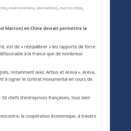
,
,
,
,
cron
environnement
international
macron chine
el Macron) en Chine devrait permettre l
a
8, est de « rééquilibrer » les rapports de force
 défavorable à la France que de nombreux
signés, notamment avec Airbus et Areva ». Areva,
ient à signer le contrat monumental en cours de
50 chefs d’entreprises françaises, tous bien
e rencontre, la coopération économique, à travers