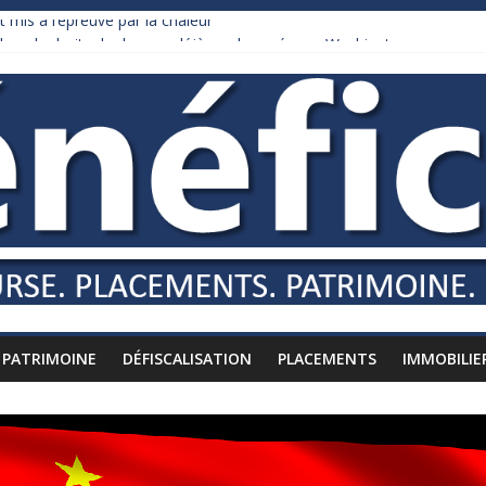
 mis à l’épreuve par la chaleur
ollars de droits de douane déjà remboursés par Washington
 Burnham recule sur l’impôt
iardaire qui ne touche presque rien
usses vers l’étranger
PATRIMOINE
DÉFISCALISATION
PLACEMENTS
IMMOBILIE