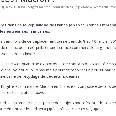
,
,
,
,
,
airbus
areva
brigitte macron
contrats chine
diplomacie
emmanuel ma
résident de la République de France (en l’occurrence Emmanu
es entreprises françaises.
sident, lors de ce déplacement qui se tient du 8 au 10 janvier 201
oi de mieux, pour rééquilibrer une balance commerciale largement
aises avec la Chine ?
nt qu’une « cinquantaine d’accords et de contrats devraient être 
. Le groupe est au plus mal mais pourrait respirer un peu s’il parv
’une usine de recyclage de déchets nucléaires.
e Brigitte et Emmanuel Macron en Chine, est composée de plus de 
e juteux contrats au pays.
nt et la diplomatie feront partie des sujets abordés lors de cett
pal élément sur lequel sera jugé la réussite de ce voyage…