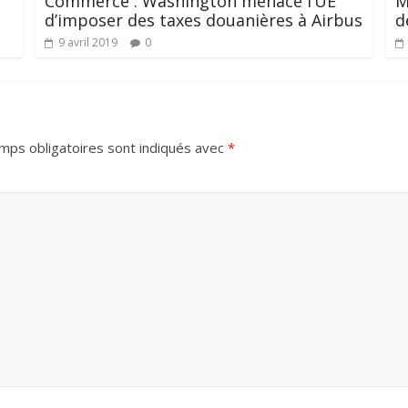
Commerce : Washington menace l’UE
M
d’imposer des taxes douanières à Airbus
d
9 avril 2019
0
mps obligatoires sont indiqués avec
*