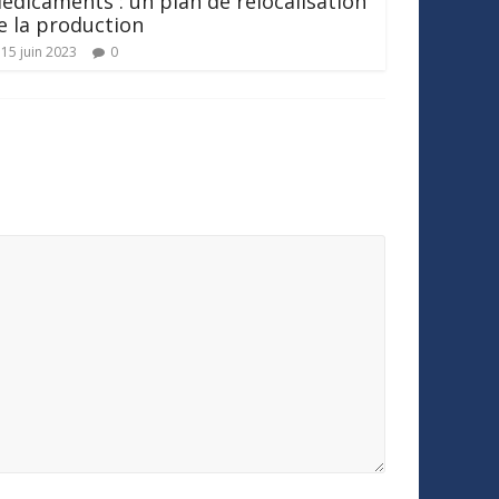
édicaments : un plan de relocalisation
e la production
15 juin 2023
0