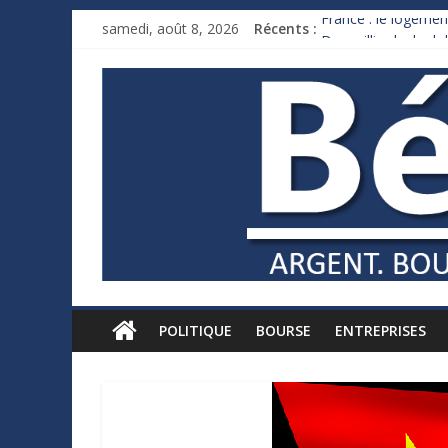
samedi, août 8, 2026
Récents :
France : le logement
Des milliards de d
Royaume-Uni : Andy
Xavier Niel, le mill
Ruée des fortunes r
POLITIQUE
BOURSE
ENTREPRISES