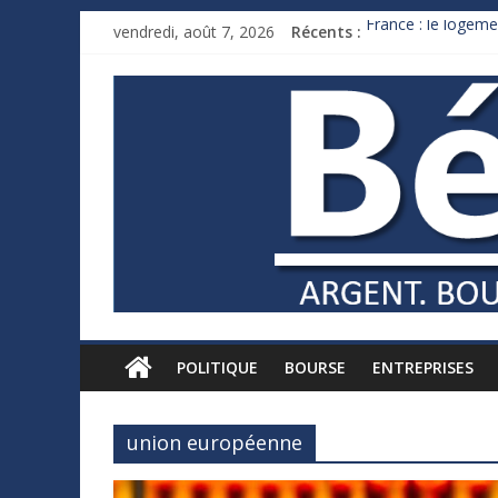
vendredi, août 7, 2026
Récents :
France : le logeme
Des milliards de 
Royaume-Uni : And
Xavier Niel, le mil
Ruée des fortunes 
POLITIQUE
BOURSE
ENTREPRISES
union européenne