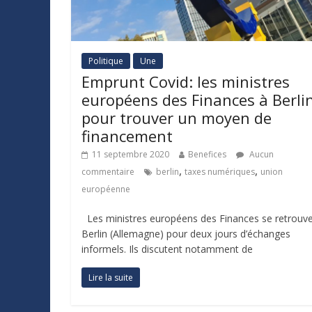
Politique
Une
Emprunt Covid: les ministres
européens des Finances à Berli
pour trouver un moyen de
financement
11 septembre 2020
Benefices
Aucun
,
,
commentaire
berlin
taxes numériques
union
européenne
Les ministres européens des Finances se retrouve
Berlin (Allemagne) pour deux jours d’échanges
informels. Ils discutent notamment de
Lire la suite