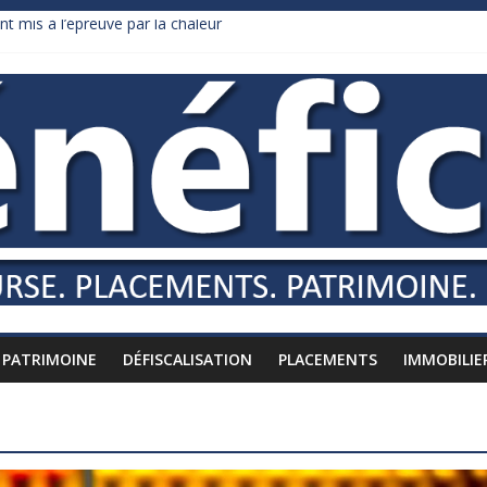
nt mis à l’épreuve par la chaleur
dollars de droits de douane déjà remboursés par Washington
y Burnham recule sur l’impôt
liardaire qui ne touche presque rien
russes vers l’étranger
PATRIMOINE
DÉFISCALISATION
PLACEMENTS
IMMOBILIE