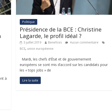
Politique
Présidence de la BCE : Christine
n
Lagarde, le profil idéal ?
3 juillet 2019
Benefices
Aucun commentaire
,
BCE
union européenne
Mardi, les chefs d’État et de gouvernement
européens se sont mis d’accord sur les candidats pour
les « tops jobs » de
nt à
Lire la suite