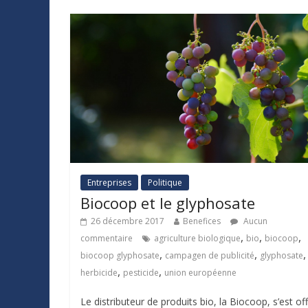
Entreprises
Politique
Biocoop et le glyphosate
26 décembre 2017
Benefices
Aucun
,
,
,
commentaire
agriculture biologique
bio
biocoop
,
,
,
biocoop glyphosate
campagen de publicité
glyphosate
,
,
herbicide
pesticide
union européenne
Le distributeur de produits bio, la Biocoop, s’est off