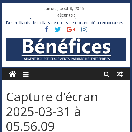
samedi, août 8, 2026
Récents :
France : le logement mis à l’épreuve par la chaleur
Des milliards de dollars de droits de douane déjà remboursés
par Washington
Royaume-Uni : Andy Burnham recule sur l’impôt
Xavier Niel, le milliardaire qui ne touche presque rien
Ruée des fortunes russes vers l’étranger
Capture d’écran
2025-03-31 à
05.56.09