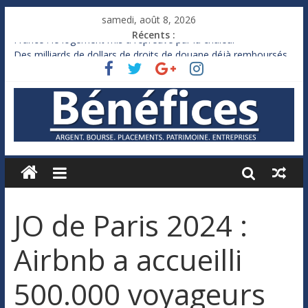
samedi, août 8, 2026
Récents :
France : le logement mis à l’épreuve par la chaleur
Des milliards de dollars de droits de douane déjà remboursés
par Washington
Royaume-Uni : Andy Burnham recule sur l’impôt
Xavier Niel, le milliardaire qui ne touche presque rien
Ruée des fortunes russes vers l’étranger
JO de Paris 2024 :
Airbnb a accueilli
500.000 voyageurs