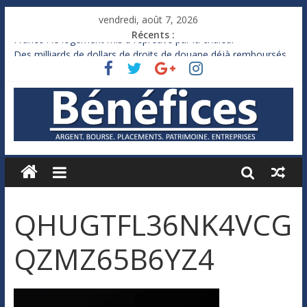
vendredi, août 7, 2026
Récents :
France : le logement mis à l’épreuve par la chaleur
Des milliards de dollars de droits de douane déjà remboursés
par Washington
Royaume-Uni : Andy Burnham recule sur l’impôt
Xavier Niel, le milliardaire qui ne touche presque rien
Ruée des fortunes russes vers l’étranger
QHUGTFL36NK4VCG
QZMZ65B6YZ4