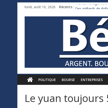
France : le logement 
lundi, août 10, 2026
Récents :
Des milliards de dol
Royaume-Uni : Andy 
Xavier Niel, le millia
Ruée des fortunes ru
POLITIQUE
BOURSE
ENTREPRISES
Le yuan toujours 