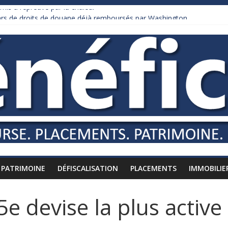
mis à l’épreuve par la chaleur
lars de droits de douane déjà remboursés par Washington
Burnham recule sur l’impôt
rdaire qui ne touche presque rien
sses vers l’étranger
PATRIMOINE
DÉFISCALISATION
PLACEMENTS
IMMOBILIE
5e devise la plus activ