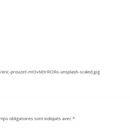
5/eric-prouzet-mt3vM3rRORo-unsplash-scaled.jpg
mps obligatoires sont indiqués avec
*