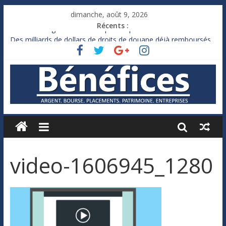
dimanche, août 9, 2026
Récents :
France : le logement mis à l’épreuve par la chaleur
Des milliards de dollars de droits de douane déjà remboursés
par Washington
Royaume-Uni : Andy Burnham recule sur l’impôt
Xavier Niel, le milliardaire qui ne touche presque rien
Ruée des fortunes russes vers l’étranger
video-1606945_1280