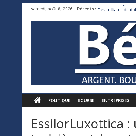
France : le logement
samedi, août 8, 2026
Récents :
Des milliards de d
Royaume-Uni : Andy
Xavier Niel, le mill
Ruée des fortunes r
POLITIQUE
BOURSE
ENTREPRISES
EssilorLuxottica :