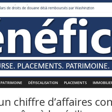
 mis à l’épreuve par la chaleur
ollars de droits de douane déjà remboursés par Washington
 Burnham recule sur l’impôt
iardaire qui ne touche presque rien
usses vers l’étranger
PATRIMOINE
DÉFISCALISATION
PLACEMENTS
IMMOBILIE
 un chiffre d’affaires co