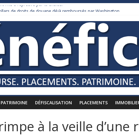
nt mis à l’épreuve par la chaleur
dollars de droits de douane déjà remboursés par Washington
y Burnham recule sur l’impôt
liardaire qui ne touche presque rien
russes vers l’étranger
PATRIMOINE
DÉFISCALISATION
PLACEMENTS
IMMOBILIE
 grimpe à la veille d’une