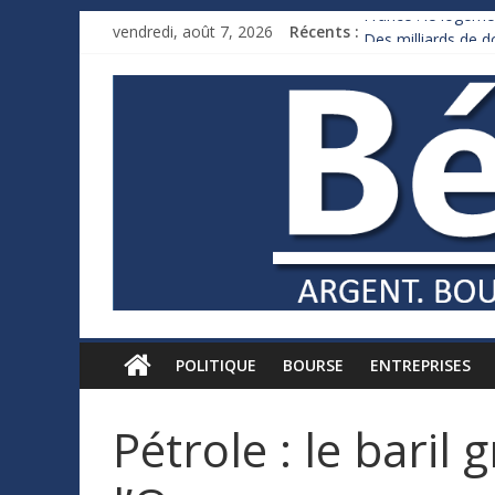
France : le logeme
vendredi, août 7, 2026
Récents :
Des milliards de 
Royaume-Uni : And
Xavier Niel, le mil
Ruée des fortunes 
POLITIQUE
BOURSE
ENTREPRISES
Pétrole : le baril