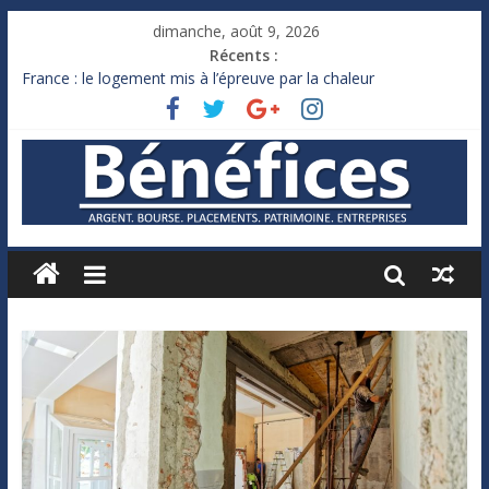
dimanche, août 9, 2026
Récents :
France : le logement mis à l’épreuve par la chaleur
Des milliards de dollars de droits de douane déjà remboursés
par Washington
Royaume-Uni : Andy Burnham recule sur l’impôt
Xavier Niel, le milliardaire qui ne touche presque rien
Ruée des fortunes russes vers l’étranger