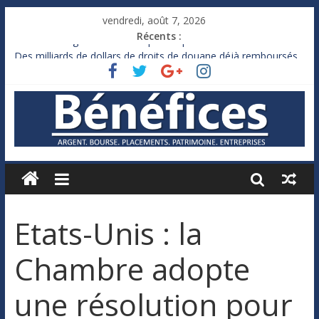
vendredi, août 7, 2026
Récents :
France : le logement mis à l’épreuve par la chaleur
Des milliards de dollars de droits de douane déjà remboursés
par Washington
Royaume-Uni : Andy Burnham recule sur l’impôt
Xavier Niel, le milliardaire qui ne touche presque rien
Ruée des fortunes russes vers l’étranger
Etats-Unis : la
Chambre adopte
une résolution pour