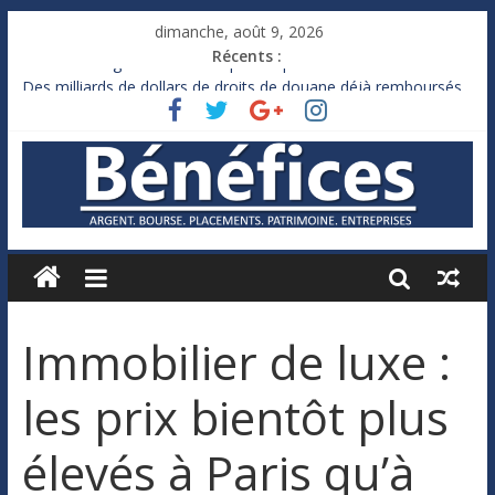
dimanche, août 9, 2026
Récents :
France : le logement mis à l’épreuve par la chaleur
Des milliards de dollars de droits de douane déjà remboursés
par Washington
Royaume-Uni : Andy Burnham recule sur l’impôt
Xavier Niel, le milliardaire qui ne touche presque rien
Ruée des fortunes russes vers l’étranger
Immobilier de luxe :
les prix bientôt plus
élevés à Paris qu’à