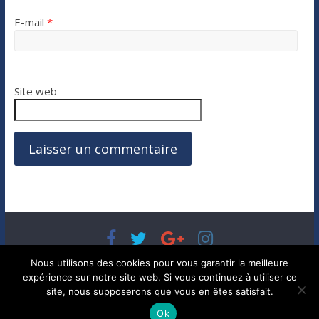
E-mail
*
Site web
Copyright © 2026
Bénéfices, l'actualité de votre argent, de
Nous utilisons des cookies pour vous garantir la meilleure
votre patrimoine et de vos placements
. Tous droits réservés.
expérience sur notre site web. Si vous continuez à utiliser ce
Theme ColorMag par
ThemeGrill.
. Propulsé par
WordPress
.
site, nous supposerons que vous en êtes satisfait.
Ok