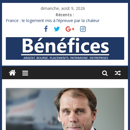
dimanche, août 9, 2026
Récents :
France : le logement mis à l’épreuve par la chaleur
Des milliards de dollars de droits de douane déjà remboursés
par Washington
Royaume-Uni : Andy Burnham recule sur l’impôt
Xavier Niel, le milliardaire qui ne touche presque rien
Ruée des fortunes russes vers l’étranger