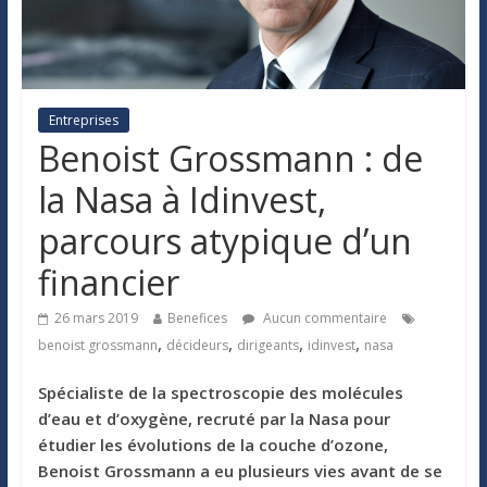
Entreprises
Benoist Grossmann : de
la Nasa à Idinvest,
parcours atypique d’un
financier
26 mars 2019
Benefices
Aucun commentaire
,
,
,
,
benoist grossmann
décideurs
dirigeants
idinvest
nasa
Spécialiste de la spectroscopie des molécules
d’eau et d’oxygène, recruté par la Nasa pour
étudier les évolutions de la couche d’ozone,
Benoist Grossmann a eu plusieurs vies avant de se