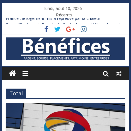
lundi, août 10, 2026
Récents :
France : le logement mis à l’épreuve par la chaleur
Des milliards de dollars de droits de douane déjà remboursés
par Washington
Royaume-Uni : Andy Burnham recule sur l’impôt
Xavier Niel, le milliardaire qui ne touche presque rien
Ruée des fortunes russes vers l’étranger
Total