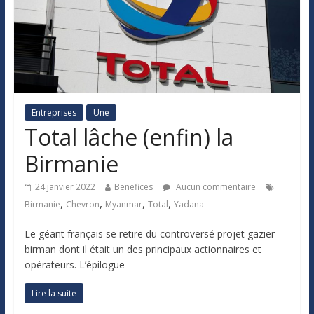
Entreprises
Une
Total lâche (enfin) la
Birmanie
24 janvier 2022
Benefices
Aucun commentaire
,
,
,
,
Birmanie
Chevron
Myanmar
Total
Yadana
Le géant français se retire du controversé projet gazier
birman dont il était un des principaux actionnaires et
opérateurs. L’épilogue
Lire la suite