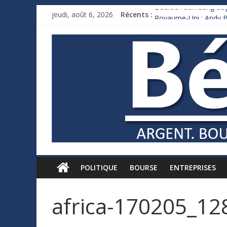
Bourse : Samsung déço
jeudi, août 6, 2026
Récents :
Royaume-Uni : Andy B
Xavier Niel, le milliar
Ruée des fortunes russ
France : le logement m
POLITIQUE
BOURSE
ENTREPRISES
africa-170205_12