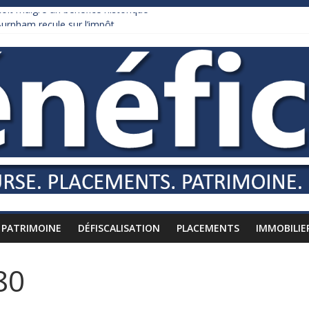
it malgré un bénéfice historique
urnham recule sur l’impôt
daire qui ne touche presque rien
es vers l’étranger
is à l’épreuve par la chaleur
PATRIMOINE
DÉFISCALISATION
PLACEMENTS
IMMOBILIE
80