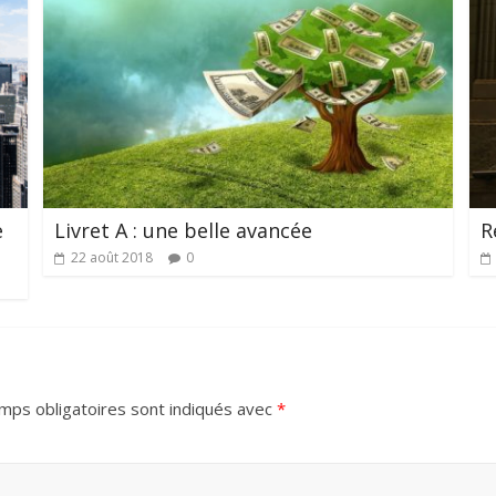
e
Livret A : une belle avancée
R
22 août 2018
0
mps obligatoires sont indiqués avec
*