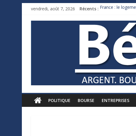
vendredi, août 7, 2026
Récents :
France : le logeme
Des milliards de 
Royaume-Uni : And
Xavier Niel, le mil
Ruée des fortunes 
POLITIQUE
BOURSE
ENTREPRISES