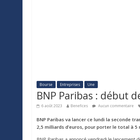
Bourse
Entreprises
Une
BNP Paribas : début d
6 août 2023
Benefices
Aucun commentaire
BNP Paribas va lancer ce lundi la seconde tr
2,5 milliards d’euros, pour porter le total à 5 
BNP Paribas a annoncé vendredi le lancement de