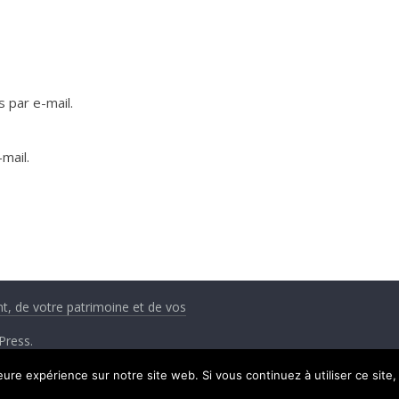
 par e-mail.
mail.
nt, de votre patrimoine et de vos
Press
.
leure expérience sur notre site web. Si vous continuez à utiliser ce sit