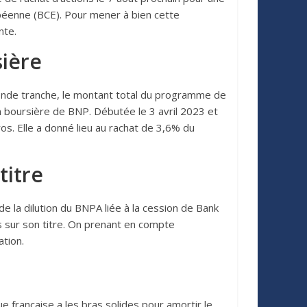
opéenne (BCE). Pour mener à bien cette
nte.
sière
econde tranche, le montant total du programme de
ion boursière de BNP. Débutée le 3 avril 2023 et
os. Elle a donné lieu au rachat de 3,6% du
titre
e la dilution du BNPA liée à la cession de Bank
s sur son titre. On prenant en compte
ation.
e française a les bras solides pour amortir le