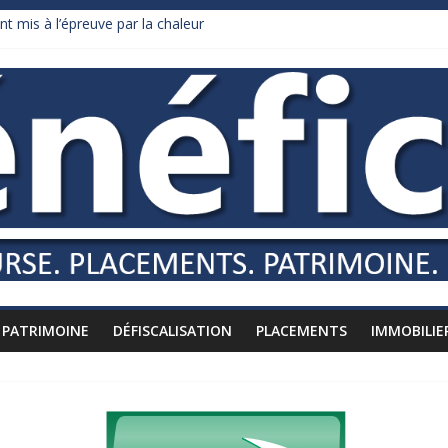
nt mis à l’épreuve par la chaleur
dollars de droits de douane déjà remboursés par Washington
y Burnham recule sur l’impôt
liardaire qui ne touche presque rien
russes vers l’étranger
PATRIMOINE
DÉFISCALISATION
PLACEMENTS
IMMOBILIE