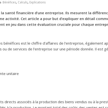
,
,
Bénéfices
Calculs
Explications
la santé financière d’une entreprise. Ils mesurent la différenc
me activité. Cet article a pour but d’expliquer en détail com
ent en jeu dans cette évaluation cruciale pour chaque entrepr
bénéfices est le chiffre d’affaires de l’entreprise, également app
ou de services de l’entreprise sur une période donnée. Il est gén
nte unitaire
 directs associés à la production des biens vendus ou à la prest
iés à la production. Le montant total des coûts des ventes est sou