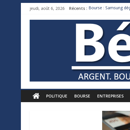
jeudi, août 6, 2026
Récents :
Bourse : Samsung déço
Royaume-Uni : Andy B
Xavier Niel, le milliar
Ruée des fortunes russ
France : le logement m
POLITIQUE
BOURSE
ENTREPRISES