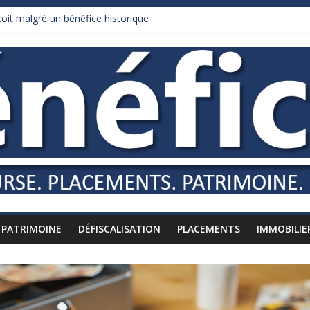
it malgré un bénéfice historique
urnham recule sur l’impôt
daire qui ne touche presque rien
es vers l’étranger
is à l’épreuve par la chaleur
PATRIMOINE
DÉFISCALISATION
PLACEMENTS
IMMOBILIE