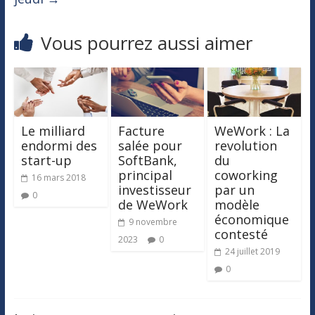
Vous pourrez aussi aimer
Le milliard
Facture
WeWork : La
endormi des
salée pour
revolution
start-up
SoftBank,
du
principal
coworking
16 mars 2018
investisseur
par un
0
de WeWork
modèle
économique
9 novembre
contesté
2023
0
24 juillet 2019
0