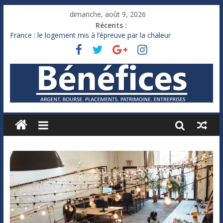
dimanche, août 9, 2026
Récents :
France : le logement mis à l’épreuve par la chaleur
Des milliards de dollars de droits de douane déjà remboursés
par Washington
Royaume-Uni : Andy Burnham recule sur l’impôt
Xavier Niel, le milliardaire qui ne touche presque rien
Ruée des fortunes russes vers l’étranger