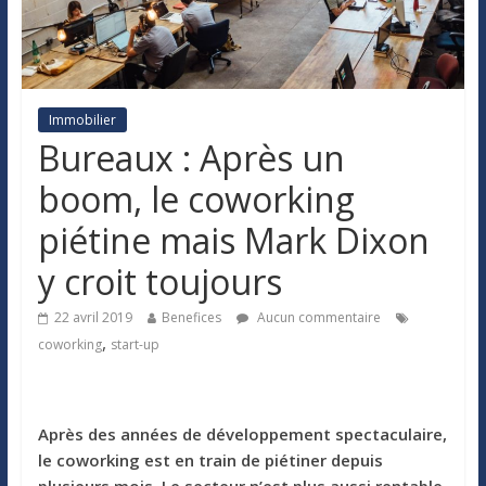
Immobilier
Bureaux : Après un
boom, le coworking
piétine mais Mark Dixon
y croit toujours
22 avril 2019
Benefices
Aucun commentaire
,
coworking
start-up
Après des années de développement spectaculaire,
le coworking est en train de piétiner depuis
plusieurs mois. Le secteur n’est plus aussi rentable