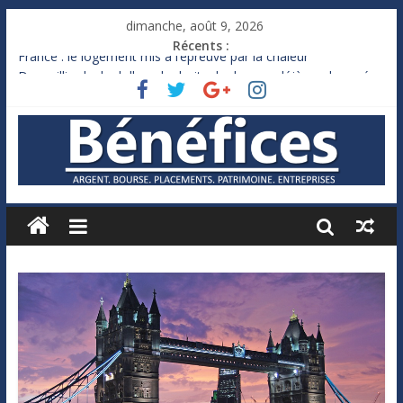
dimanche, août 9, 2026
Récents :
France : le logement mis à l’épreuve par la chaleur
Des milliards de dollars de droits de douane déjà remboursés
par Washington
Royaume-Uni : Andy Burnham recule sur l’impôt
Xavier Niel, le milliardaire qui ne touche presque rien
Ruée des fortunes russes vers l’étranger