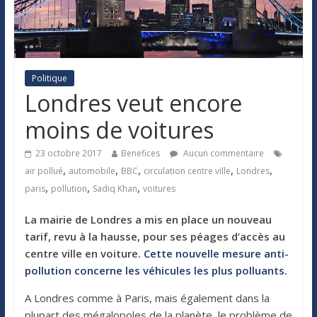
Politique
Londres veut encore
moins de voitures
23 octobre 2017
Benefices
Aucun commentaire
,
,
,
,
,
air pollué
automobile
BBC
circulation centre ville
Londres
,
,
,
paris
pollution
Sadiq Khan
voitures
La mairie de Londres a mis en place un nouveau
tarif, revu à la hausse, pour ses péages d’accès au
centre ville en voiture.
Cette nouvelle mesure anti-
pollution concerne les véhicules les plus polluants.
A Londres comme à Paris, mais également dans la
plupart des mégalopoles de la planète, le problème de