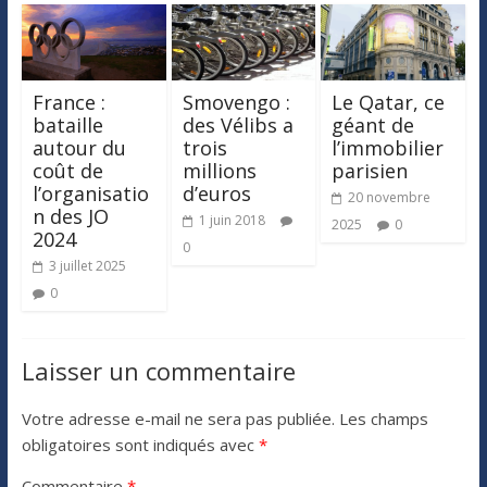
France :
Smovengo :
Le Qatar, ce
bataille
des Vélibs a
géant de
autour du
trois
l’immobilier
coût de
millions
parisien
l’organisatio
d’euros
20 novembre
n des JO
1 juin 2018
2025
0
2024
0
3 juillet 2025
0
Laisser un commentaire
Votre adresse e-mail ne sera pas publiée.
Les champs
obligatoires sont indiqués avec
*
Commentaire
*