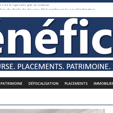
 mis à l’épreuve par la chaleur
ollars de droits de douane déjà remboursés par Washington
 Burnham recule sur l’impôt
iardaire qui ne touche presque rien
usses vers l’étranger
PATRIMOINE
DÉFISCALISATION
PLACEMENTS
IMMOBILIE