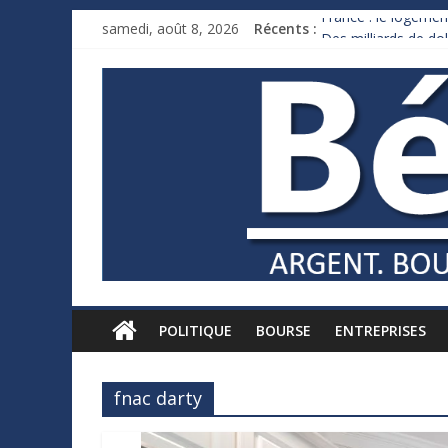
France : le logement
samedi, août 8, 2026
Récents :
Des milliards de d
Royaume-Uni : Andy
Xavier Niel, le mill
Ruée des fortunes r
POLITIQUE
BOURSE
ENTREPRISES
fnac darty