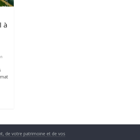
l à
on
s
ormat
nt, de votre patrimoine et de vos