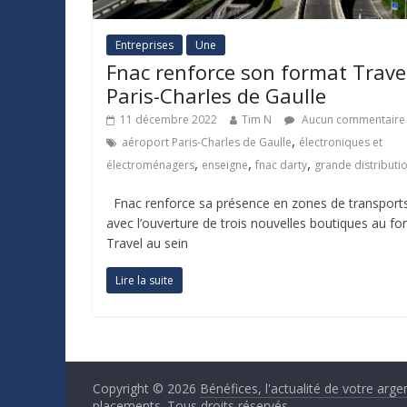
Entreprises
Une
Fnac renforce son format Trave
Paris-Charles de Gaulle
11 décembre 2022
Tim N
Aucun commentaire
,
aéroport Paris-Charles de Gaulle
électroniques et
,
,
,
électroménagers
enseigne
fnac darty
grande distributi
Fnac renforce sa présence en zones de transport
avec l’ouverture de trois nouvelles boutiques au f
Travel au sein
Lire la suite
Copyright © 2026
Bénéfices, l'actualité de votre arge
placements
. Tous droits réservés.