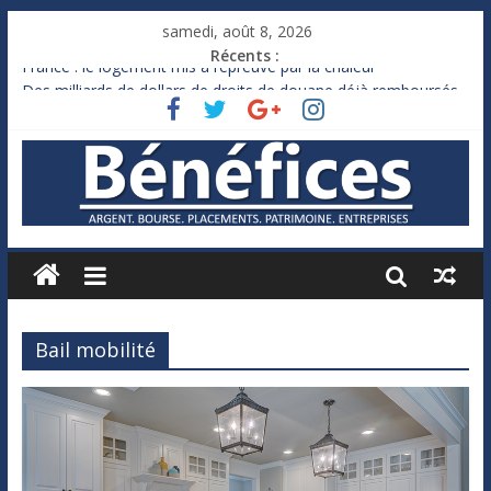
samedi, août 8, 2026
Récents :
France : le logement mis à l’épreuve par la chaleur
Des milliards de dollars de droits de douane déjà remboursés
par Washington
Royaume-Uni : Andy Burnham recule sur l’impôt
Xavier Niel, le milliardaire qui ne touche presque rien
Ruée des fortunes russes vers l’étranger
Bail mobilité