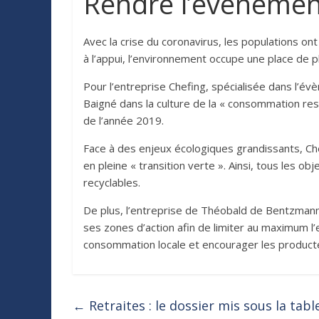
Rendre l’é
v
ènement
Avec la crise du coronavirus, les populations o
à
l
’appui, l’environnement occupe une place de p
Pour l’entreprise Chefing, spécialisée dans l’é
v
è
Baigné dans la culture de la « consommation re
de l’
ann
é
e 2019.
Face à des enjeux écologiques grandissants, Ch
en pleine « transition verte ». Ainsi, tous les o
recyclables.
De plus, l’entreprise de Thé
obald de Bentzmann
ses zones d’action afin de limiter au maximum l’
consommation locale et encourager les product
←
Retraites : le dossier mis sous la tab