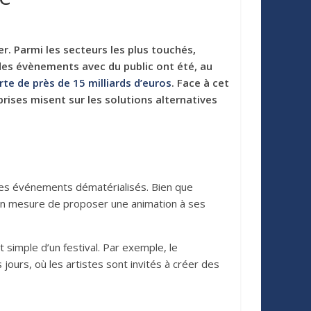
er. Parmi les secteurs les plus touchés,
des é
v
ènements avec du public ont é
t
é, au
rte de près de 15 milliards d’
euros
. Face à cet
ises misent sur les solutions alternatives
es é
v
énements dé
mat
érialisés. Bien que
en mesure de proposer une animation à ses
 simple d’un festival. Par exemple, le
ours, où les artistes sont invité
s
à
cr
éer des