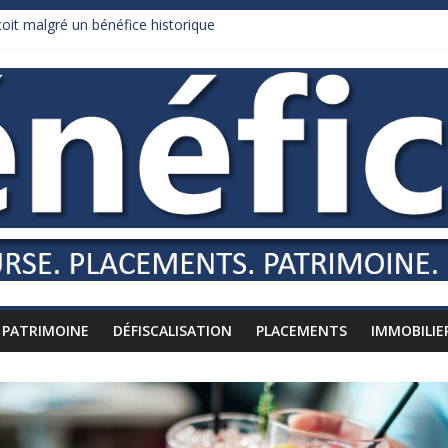
it malgré un bénéfice historique
urnham recule sur l’impôt
daire qui ne touche presque rien
es vers l’étranger
is à l’épreuve par la chaleur
PATRIMOINE
DÉFISCALISATION
PLACEMENTS
IMMOBILIE