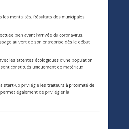
s les mentalité
s. R
ésultats des municipales
ectuée bien avant l’
arriv
ée du coronavirus.
assage au vert de son entreprise dès le début
vec les attentes écologiques d’une population
e et sont constitués uniquement de matériaux
start-up privilégie les traiteurs à
proximit
é de
, permet également de privilégier la