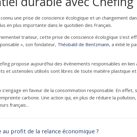
iel durable avec Chefing
nt connu une prise de conscience écologique et un changement dan
lus en plus importante dans le quotidien des F
ran
ç
ais.
nementiel traiteur, cette prise de conscience écologique s’est eff
sponsable », son fondateur,
Thé
obald de Bentzmann
, a initi
é le p
efing propose aujourd’hui des é
v
ènements responsables en lien a
bjets et ustensiles utilisés sont libres de toute matière plastiqu
 s
’engage en faveur de la consommation responsable. En effet, sa 
empreinte carbone. Une action qui, en plus de réduire la pollution
eurs franç
ais
…
le au profit de la relance économique ?