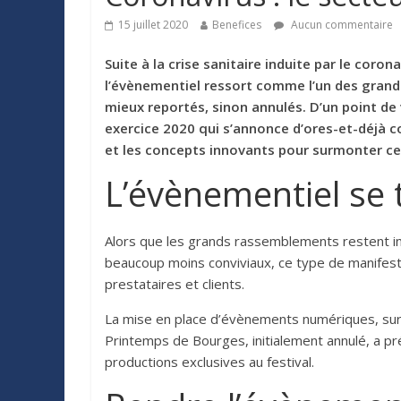
15 juillet 2020
Benefices
Aucun commentaire
Suite à la crise sanitaire induite par le coro
l’é
v
ènementiel ressort comme l’un des grands
mieux reporté
s, sinon annul
é
s. D
’un point de
exercice 2020 qui s’annonce d’
ores-et-d
é
j
à c
et les concepts innovants pour surmonter cet
L
’é
v
ènementiel se 
Alors que les grands rassemblements restent i
beaucoup moins conviviaux, ce type de manifest
prestataires et clients.
La mise en place d’é
v
ènements numériques, sur
Printemps de Bourges, initialement annulé
, a pr
productions exclusives au festival.