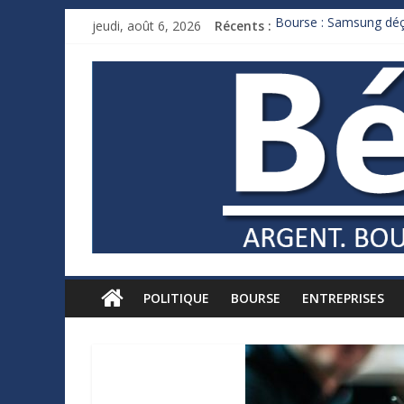
jeudi, août 6, 2026
Récents :
Bourse : Samsung déço
Royaume-Uni : Andy B
Xavier Niel, le milliar
Ruée des fortunes russ
France : le logement m
POLITIQUE
BOURSE
ENTREPRISES