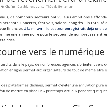
,
,
,
Chefing
Durable
entreprise
Théo de Bentzmann
navirus, de nombreux secteurs ont vu leurs ambitions s’effondr
 perdants. Concerts, festivals, salons, congrè
s
… la totalité 
 vue financier,
à la mi-avril, le secteur enregistrait dé
j
à une pe
omme une année noire pour le secteur, de nombreuses entrepr
te crise.
tourne vers le numérique
nterdits dans le pays, de nombreuses agences s’orientent vers d
ation en ligne permet aux organisateurs de tout de mê
me
être 
 des plateformes dé
di
ées, permet d’éviter une annulation pure et
évu de mettre en place un « printemps virtuel » pendant quelques j