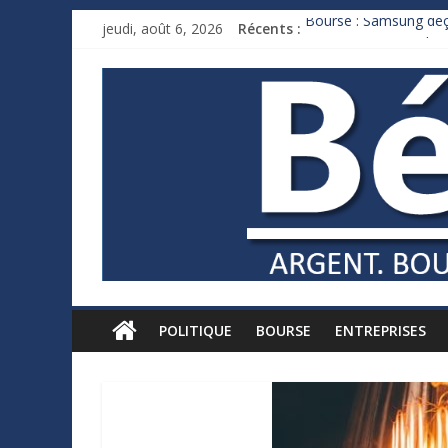
jeudi, août 6, 2026
Récents :
Bourse : Samsung déço
Royaume-Uni : Andy B
Xavier Niel, le milliar
Ruée des fortunes russ
France : le logement m
POLITIQUE
BOURSE
ENTREPRISES