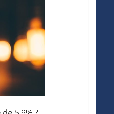
é de 5,9% ?