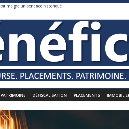
it malgré un bénéfice historique
urnham recule sur l’impôt
daire qui ne touche presque rien
es vers l’étranger
is à l’épreuve par la chaleur
PATRIMOINE
DÉFISCALISATION
PLACEMENTS
IMMOBILIE