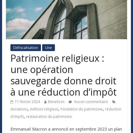
Défiscalisation
Une
Patrimoine religieux :
une opération
sauvegarde donne droit
à une réduction d’impôt
11 février 2024
Benefices
Aucun commentaire
,
,
,
donations
édifices religieux
Fondation du patrimoine
réduction
,
d'impôt
restauration du patrimoine
Emmanuel Macron a annoncé en septembre 2023 un plan