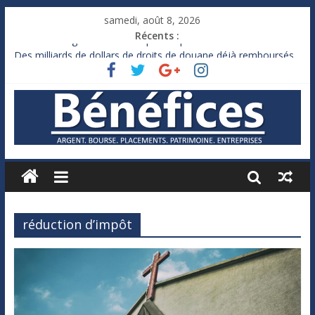
samedi, août 8, 2026
Récents :
France : le logement mis à l’épreuve par la chaleur
Des milliards de dollars de droits de douane déjà remboursés
par Washington
Royaume-Uni : Andy Burnham recule sur l’impôt
Xavier Niel, le milliardaire qui ne touche presque rien
Ruée des fortunes russes vers l’étranger
réduction d’impôt