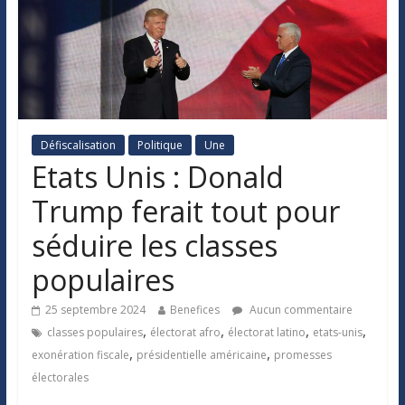
Défiscalisation
Politique
Une
Etats Unis : Donald
Trump ferait tout pour
séduire les classes
populaires
25 septembre 2024
Benefices
Aucun commentaire
,
,
,
,
classes populaires
électorat afro
électorat latino
etats-unis
,
,
exonération fiscale
présidentielle américaine
promesses
électorales