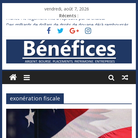
vendredi, août 7, 2026
Récents :
France : le logement mis à l’épreuve par la chaleur
Des milliards de dollars de droits de douane déjà remboursés
par Washington
Royaume-Uni : Andy Burnham recule sur l’impôt
Xavier Niel, le milliardaire qui ne touche presque rien
Ruée des fortunes russes vers l’étranger
exonération fiscale