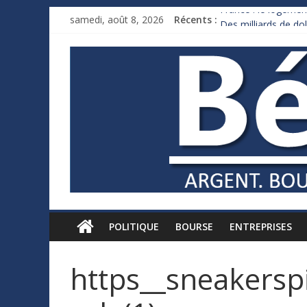
France : le logement
samedi, août 8, 2026
Récents :
Des milliards de d
Royaume-Uni : Andy
Xavier Niel, le mill
Ruée des fortunes r
POLITIQUE
BOURSE
ENTREPRISES
https__sneakersp