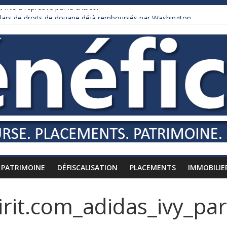
 mis à l’épreuve par la chaleur
ollars de droits de douane déjà remboursés par Washington
 Burnham recule sur l’impôt
iardaire qui ne touche presque rien
usses vers l’étranger
PATRIMOINE
DÉFISCALISATION
PLACEMENTS
IMMOBILIE
irit.com_adidas_ivy_pa