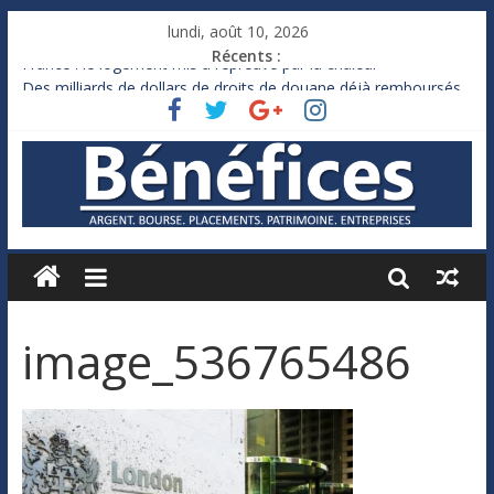
lundi, août 10, 2026
Récents :
France : le logement mis à l’épreuve par la chaleur
Des milliards de dollars de droits de douane déjà remboursés
par Washington
Royaume-Uni : Andy Burnham recule sur l’impôt
Xavier Niel, le milliardaire qui ne touche presque rien
Ruée des fortunes russes vers l’étranger
image_536765486